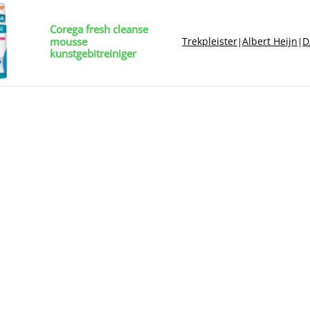
Corega fresh cleanse
mousse
Trekpleister
Albert Heijn
D
|
|
kunstgebitreiniger
Betadine
Trekpleister
Albert Heijn
E
|
|
desinfectiepleister
Trekpleister
Albert Heijn
E
|
|
Betadine zalf
Webwinkels
Trekpleister
Albert Heijn
D
|
|
Sinaspril paracetamol