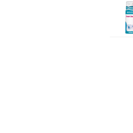
Dekamarkt
(200+)
Xylometazoline
(6)
Allegra
(1)
Dille & Kamille
(3)
Allergiemedicatie
(2)
Betadine
(2)
Dirck 3
(5)
Pijnstillers
(1)
Biodermal
(6)
Dirck III
(3)
Pleisters & wondverzorging
(2)
Coldrex
(1)
Dirk
(200+)
Zonverzorging
(7)
Corega
(3)
Douglas
(68)
Zonnebrand
(6)
Elmex
(1)
Ekodis
(11)
Schoonmaak­producten
(2)
Florena
(9)
Ekoplaza
(200+)
Wasmiddel
(2)
Labello
(3)
Etos
(200+)
Wasmiddel kleur
(1)
Lucovitaal
(1)
Flink
(36)
Wasmiddel wit
(1)
Marcel's Green Soap
(2)
Gall & Gall
(184)
Nurofen
(2)
Gamma
(1)
Otrivin
(9)
Hanos
(48)
Sinaspril
(1)
Hema
(200+)
Taft
(18)
Holland & Barrett
(200+)
The Master Perfumer
(1)