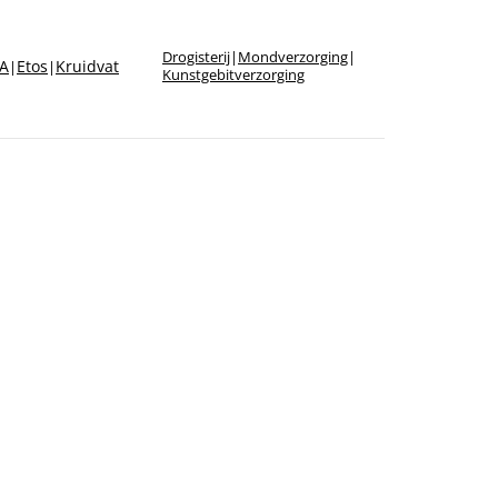
Drogisterij
|
Mondverzorging
|
A
Etos
Kruidvat
|
|
Kunstgebitverzorging
tos
Kruidvat
|
Pleisters & wondverzorging
tos
Kruidvat
|
|
Pleisters & wondverzorging
ekamarkt
Etos
|
|
Drogisterij
|
Medicatie
|