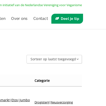
n initiatief van de
Nederlandse Vereniging voor Veganisme
ten
Over ons
Contact
Deel je tip
Sorteer op laatst toegevoegd
Sorteer op laatst toegevoegd
Sorteer op naam A - Z
Categorie
Sorteer op naam Z - A
Sorteer op winkel
Sorteer op merk
amarkt
Etos
Jumbo
|
|
Drogisterij
|
Neusverzorging