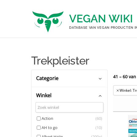
Ga
naar
VEGAN WIKI
de
inhoud
DATABASE VAN VEGAN PRODUCTEN I
Trekpleister
41 – 60 van
Categorie
Winkel: Tr
Winkel
Drogisterij
(67)
Gezichts­verzorging
(9)
Action
(60)
Gezichts­crèmes
(4)
AH to go
(10)
Dagcrème
(3)
Albert Heijn
(200+)