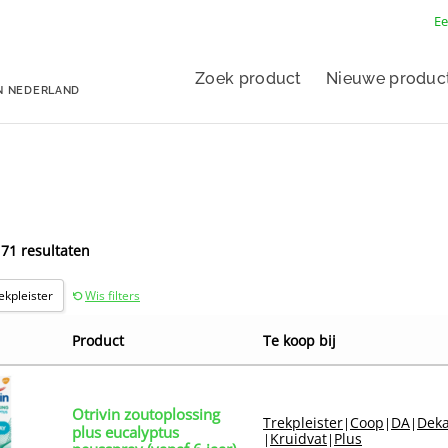
Ee
Zoek product
Nieuwe produc
N NEDERLAND
 71 resultaten
ekpleister
Wis filters
Product
Te koop bij
Otrivin zoutoplossing
Trekpleister
Coop
DA
Dek
|
|
|
plus eucalyptus
Kruidvat
Plus
|
|