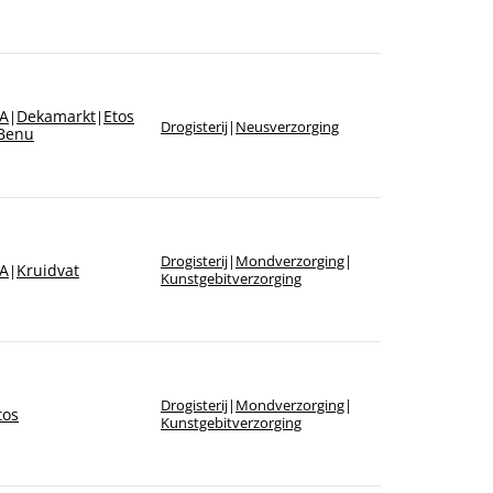
A
Dekamarkt
Etos
|
|
Drogisterij
|
Neusverzorging
Benu
Drogisterij
|
Mondverzorging
|
A
Kruidvat
|
Kunstgebitverzorging
Drogisterij
|
Mondverzorging
|
tos
Kunstgebitverzorging