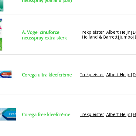
neusspray (vanaf 6 jaar)
A. Vogel cinuforce
Trekpleister
Albert Heijn
D
|
|
Holland & Barrett
Jumbo
|
|
|
neusspray extra sterk
Corega ultra kleefcrème
Trekpleister
Albert Heijn
D
|
|
Corega free kleefcrème
Trekpleister
Albert Heijn
E
|
|