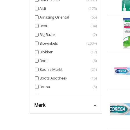
Nachtcrème
(3)
Aldi
(175)
Gezichts­reinigers
(7)
Amazing Oriental
(65)
Gezichtsolie
(2)
Benu
(34)
Haarverzorging
(18)
Big Bazar
(2)
Haarstyling
(18)
Biowinkels
(200+)
Lichaams­verzorging
(9)
Blokker
(17)
Douchegel
(9)
Boni
(6)
Lipverzorging
(3)
Boon's Markt
(21)
Mondverzorging
(4)
Boots Apotheek
(16)
Kunstgebitverzorging
(3)
Bruna
(5)
Tandpasta
(1)
Coop
(200+)
Neusverzorging
(6)
Crisp
(200+)
Merk
Parfum
(1)
DA
(196)
Medicatie
(11)
De Bijenkorf
(10)
Ibuprofen
(2)
A. Vogel
(2)