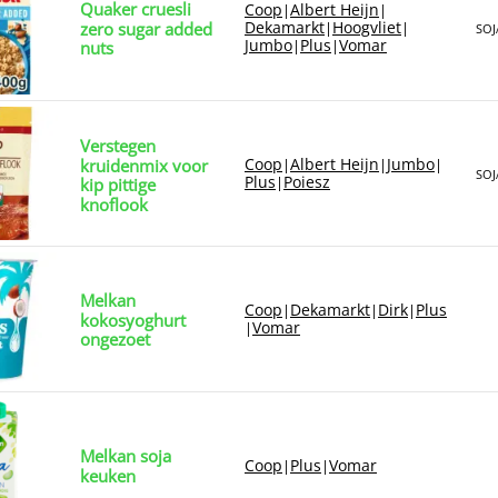
Quaker cruesli
Coop
Albert Heijn
|
|
Dekamarkt
Hoogvliet
zero sugar added
|
|
SOJ
Jumbo
Plus
Vomar
|
|
nuts
Verstegen
Coop
Albert Heijn
Jumbo
kruidenmix voor
|
|
|
SOJ
Plus
Poiesz
|
kip pittige
knoflook
Melkan
Coop
Dekamarkt
Dirk
Plus
|
|
|
kokosyoghurt
Vomar
|
ongezoet
Melkan soja
Coop
Plus
Vomar
|
|
keuken