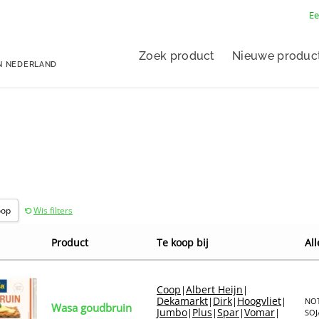
Ee
Zoek product
Nieuwe produc
N NEDERLAND
oop
Wis filters
Product
Te koop bij
All
Coop
Albert Heijn
|
|
Dekamarkt
Dirk
Hoogvliet
|
|
|
NOT
Wasa goudbruin
Jumbo
Plus
Spar
Vomar
|
|
|
|
SOJ