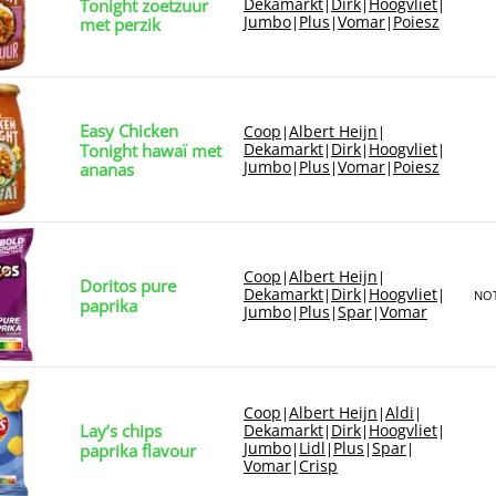
Dekamarkt
Dirk
Hoogvliet
Tonight zoetzuur
|
|
|
Jumbo
Plus
Vomar
Poiesz
|
|
|
met perzik
Easy Chicken
Coop
Albert Heijn
|
|
Dekamarkt
Dirk
Hoogvliet
Tonight hawaï met
|
|
|
Jumbo
Plus
Vomar
Poiesz
|
|
|
ananas
Coop
Albert Heijn
|
|
Doritos pure
Dekamarkt
Dirk
Hoogvliet
|
|
|
NOT
paprika
Jumbo
Plus
Spar
Vomar
|
|
|
Coop
Albert Heijn
Aldi
|
|
|
Lay’s chips
Dekamarkt
Dirk
Hoogvliet
|
|
|
Jumbo
Lidl
Plus
Spar
|
|
|
|
paprika flavour
Vomar
Crisp
|