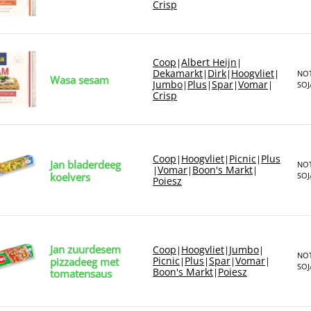
Crisp
Coop
Albert Heijn
|
|
Dekamarkt
Dirk
Hoogvliet
|
|
|
NOT
Wasa sesam
Jumbo
Plus
Spar
Vomar
|
|
|
|
SOJ
Crisp
Coop
Hoogvliet
Picnic
Plus
|
|
|
Jan bladerdeeg
NOT
Vomar
Boon's Markt
|
|
|
koelvers
SOJ
Poiesz
Jan zuurdesem
Coop
Hoogvliet
Jumbo
|
|
|
NOT
Picnic
Plus
Spar
Vomar
pizzadeeg met
|
|
|
|
SOJ
Boon's Markt
Poiesz
|
tomatensaus