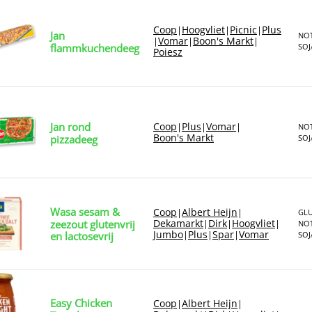
Coop
Hoogvliet
Picnic
Plus
|
|
|
Jan
NOT
Vomar
Boon's Markt
|
|
|
flammkuchendeeg
SOJ
Poiesz
Jan rond
Coop
Plus
Vomar
|
|
|
NOT
Boon's Markt
pizzadeeg
SOJ
Wasa sesam &
Coop
Albert Heijn
|
|
GLU
Dekamarkt
Dirk
Hoogvliet
zeezout glutenvrij
|
|
|
NOT
Jumbo
Plus
Spar
Vomar
|
|
|
en lactosevrij
SOJ
Easy Chicken
Coop
Albert Heijn
|
|