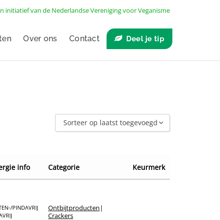
n initiatief van de
Nederlandse Vereniging voor Veganisme
ten
Over ons
Contact
Deel je tip
Sorteer op laatst toegevoegd
Sorteer op laatst toegevoegd
Sorteer op naam A - Z
ergie info
Categorie
Keurmerk
Sorteer op naam Z - A
Sorteer op winkel
Sorteer op merk
Ontbijt­producten
|
EN-/PINDAVRIJ
Crackers
AVRIJ