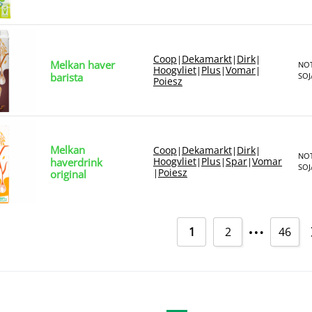
Coop
Dekamarkt
Dirk
|
|
|
Melkan haver
NOT
Hoogvliet
Plus
Vomar
|
|
|
barista
SOJ
Poiesz
Melkan
Coop
Dekamarkt
Dirk
|
|
|
NOT
Hoogvliet
Plus
Spar
Vomar
haverdrink
|
|
|
SOJ
Poiesz
|
original
…
1
2
46