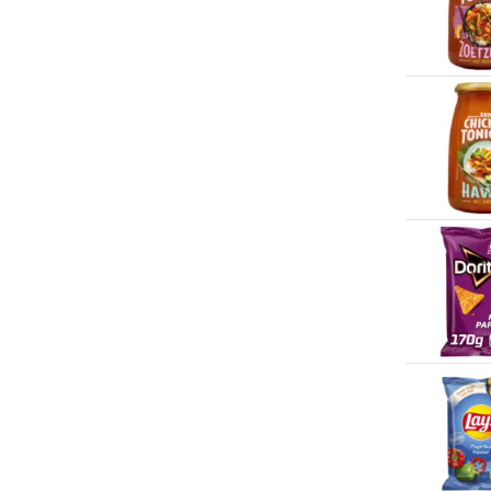
Hoogvliet
(200+)
Becel
(5)
Hornbach
(3)
Bertolli
(9)
iciparis
(13)
BFree
(1)
Ikea
(10)
Bio Nature
(1)
Intratuin
(29)
Bio Today
(13)
Jumbo
(200+)
Bio+
(4)
Karwei
(31)
Birra Moretti
(2)
Kiosk
(4)
Blue Band
(3)
Kruidvat
(200+)
Bolletje
(14)
Lidl
(176)
Bols
(4)
Limburgia
(9)
Bolsius
(7)
Lush
(34)
Bona
(2)
Makro
(44)
Bonne Maman
(3)
Marqt
(1)
Bonvita
(1)
Mitra
(200+)
Brand
(7)