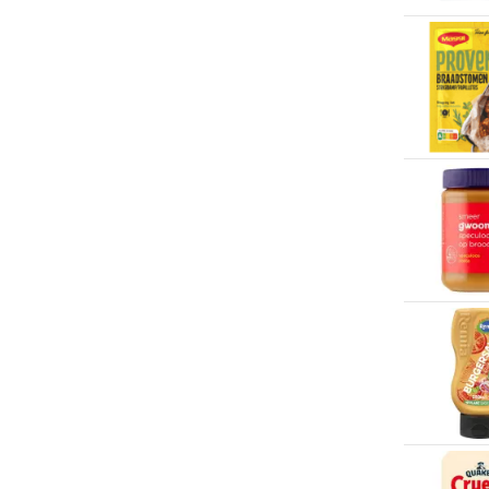
Mjam
(1)
BrewDog
(1)
Multivlaai
(8)
Brinta
(2)
Normal
(2)
Bud
(1)
Odin
(200+)
Budweiser
(1)
Op doktersrecept
(1)
Calvé
(8)
Pets place
(11)
Campari
(2)
Picnic
(200+)
Capri-Sun
(2)
Pit&Pit
(2)
Captain Kombucha
(1)
Plus
(200+)
Céréal
(2)
Poiesz
(196)
Chan's
(1)
Praxis
(7)
Chaudfontaine
(4)
Prenatal
(1)
Chicken Tonight
(2)
Rituals
(11)
Chio
(3)
ServiceApotheek
(9)
Chupa Chups
(2)
Sligro
(63)
Coca Cola
(12)