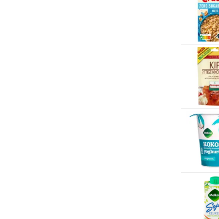
Spar
(200+)
Coebergh
(3)
Spar City
(4)
Compeed
(1)
Stationswinkel
(11)
Confina
(1)
The Body Shop
(10)
Conimex
(6)
Trekpleister
(71)
Coolbest
(17)
vega-life
(11)
Coop huismerk
(2)
Veggie4U
(1)
Coppenrath & Wiese
(1)
Vomar
(200+)
Corona
(1)
Waar
(7)
Croky
(3)
Webwinkels
(200+)
Daily Chef
(1)
Welkoop
(5)
De Kleine Keuken
(3)
Wibra
(1)
De Kuyper
(3)
Xenos
(22)
De Ruijter
(4)
Zeeman
(3)
De Vegetarische Slager
(5)