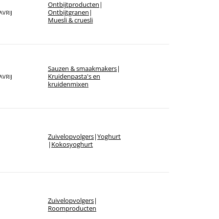
Ontbijt­producten
|
Ontbijtgranen
|
AVRIJ
Muesli & cruesli
Sauzen & smaakmakers
|
Kruidenpasta's en
AVRIJ
kruidenmixen
Zuivelopvolgers
|
Yoghurt
|
Kokosyoghurt
Zuivelopvolgers
|
Roomproducten