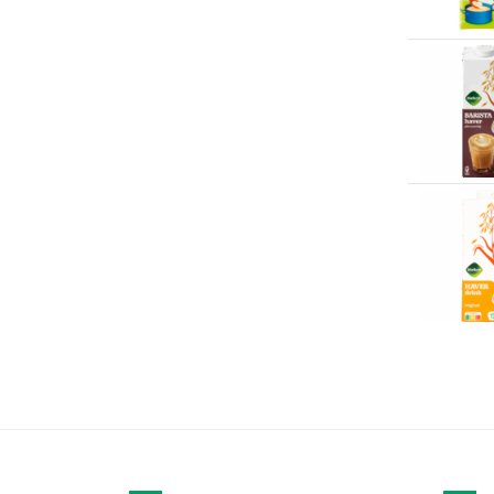
Derlon
(6)
Desperados
(3)
Disaronno
(1)
Dommelsch
(1)
Doritos
(2)
Dr. Oetker
(16)
Dreft
(7)
Droste
(1)
DubbelFrisss
(12)
Duvel
(9)
Duyvis
(6)
Eat Natural
(1)
Eristoff
(2)
Faja Lobi
(4)
Fanta
(8)