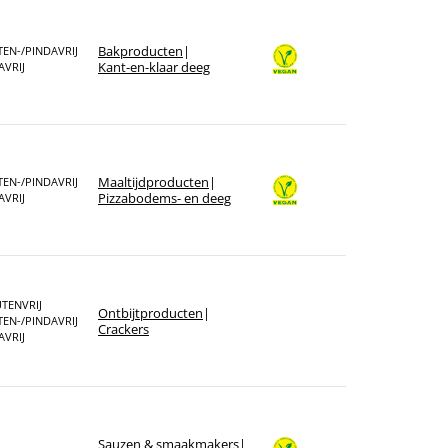
Bakproducten
|
EN-/PINDAVRIJ
Kant-en-klaar deeg
AVRIJ
Maaltijdproducten
|
EN-/PINDAVRIJ
Pizzabodems- en deeg
AVRIJ
TENVRIJ
Ontbijt­producten
|
EN-/PINDAVRIJ
Crackers
AVRIJ
Sauzen & smaakmakers
|