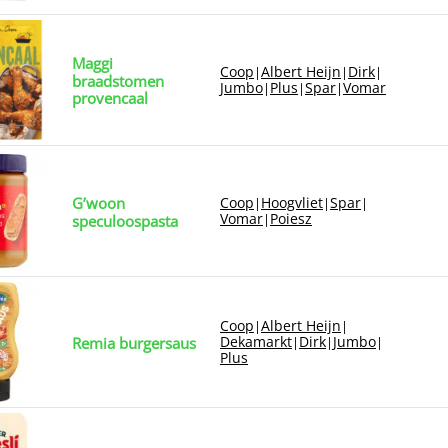
Maggi
Coop
Albert Heijn
Dirk
|
|
|
braadstomen
Jumbo
Plus
Spar
Vomar
|
|
|
provencaal
G’woon
Coop
Hoogvliet
Spar
|
|
|
Vomar
Poiesz
|
speculoospasta
Coop
Albert Heijn
|
|
Dekamarkt
Dirk
Jumbo
Remia burgersaus
|
|
|
Plus