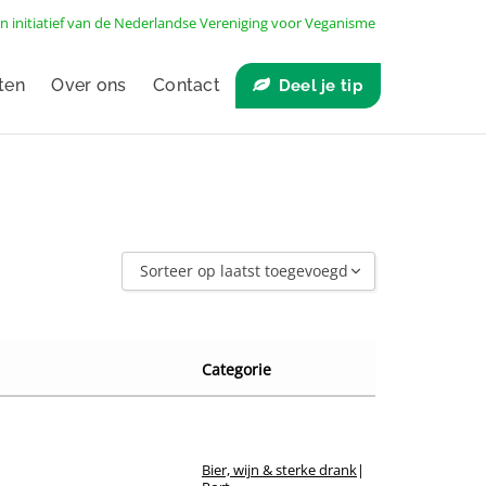
n initiatief van de
Nederlandse Vereniging voor Veganisme
ten
Over ons
Contact
Deel je tip
Sorteer op laatst toegevoegd
Sorteer op laatst toegevoegd
Sorteer op naam A - Z
Categorie
Sorteer op naam Z - A
Sorteer op winkel
Sorteer op merk
Bier, wijn & sterke drank
|