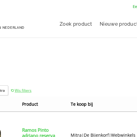
Ee
Zoek product
Nieuwe produc
N NEDERLAND
tra
Wis filters
Product
Te koop bij
Ramos Pinto
Mitra
De Bijenkorf
Webwinkels
adriano reserva
|
|