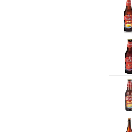
Mjam
(1)
Jim Beam
(1)
Multivlaai
(8)
Johnnie Walker
(11)
Normal
(1)
Jopen
(18)
Odin
(200+)
Jupiler
(1)
Op doktersrecept
(1)
Kasteel
(6)
Pets place
(11)
Kornuit
(1)
Picnic
(200+)
La Chouffe
(2)
Pit&Pit
(2)
La Trappe
(8)
Plus
(200+)
Licor 43
(2)
Poiesz
(184)
Liefmans
(3)
Praxis
(7)
Malibu
(3)
Prenatal
(1)
Ouzo 12
(1)
Rituals
(11)
Passoã
(1)
ServiceApotheek
(3)
Pimm's
(1)
Sligro
(63)
Pisang Ambon
(1)