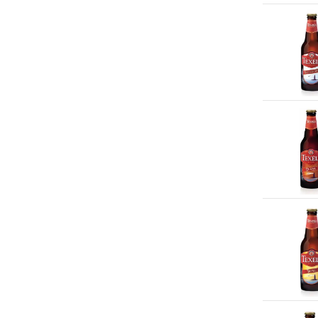
Hoogvliet
(200+)
Disaronno
(1)
Hornbach
(3)
Duvel
(10)
iciparis
(13)
Eristoff
(2)
Ikea
(12)
Fiorito
(1)
Intratuin
(28)
Gouden Carolus
(8)
Jumbo
(200+)
Grand Marnier
(1)
Karwei
(31)
Grimbergen
(3)
Kiosk
(4)
Grolsch
(11)
Kruidvat
(200+)
Gulpener
(6)
Lidl
(167)
Hertog Jan
(6)
Limburgia
(9)
Hoegaarden
(4)
Lush
(34)
Hooghoudt
(12)
Makro
(43)
Jack Daniel's
(5)
Marqt
(1)
Jägermeister
(2)
Mitra
(200+)
Jameson
(5)