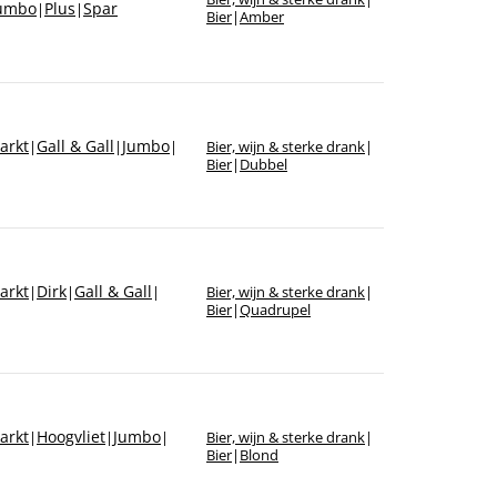
umbo
Plus
Spar
|
|
Bier
|
Amber
arkt
Gall & Gall
Jumbo
|
|
|
Bier, wijn & sterke drank
|
Bier
|
Dubbel
arkt
Dirk
Gall & Gall
|
|
|
Bier, wijn & sterke drank
|
Bier
|
Quadrupel
arkt
Hoogvliet
Jumbo
|
|
|
Bier, wijn & sterke drank
|
Bier
|
Blond