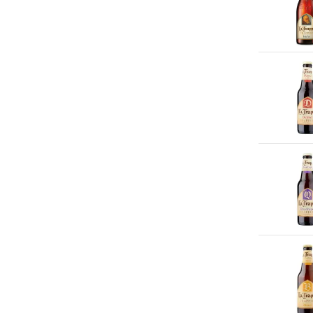
Spar
(200+)
Ramos Pinto
(1)
Spar City
(4)
Smirnoff
(2)
Stationswinkel
(11)
Texels
(12)
The Body Shop
(10)
The Famous Grouse
(1)
Trekpleister
(67)
VandeStreek
(1)
vega-life
(11)
Vedett
(3)
Veggie4U
(1)
Vomar
(200+)
Waar
(7)
Webwinkels
(200+)
Welkoop
(5)
Wibra
(1)
Xenos
(21)
Zeeman
(3)