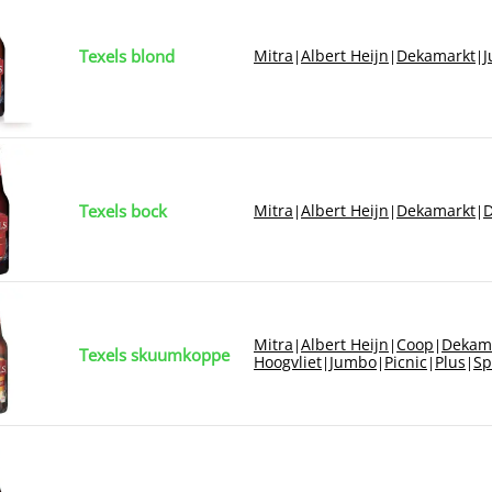
Texels blond
Mitra
Albert Heijn
Dekamarkt
|
|
|
Texels bock
Mitra
Albert Heijn
Dekamarkt
D
|
|
|
Mitra
Albert Heijn
Coop
Dekam
|
|
|
Texels skuumkoppe
Hoogvliet
Jumbo
Picnic
Plus
Sp
|
|
|
|