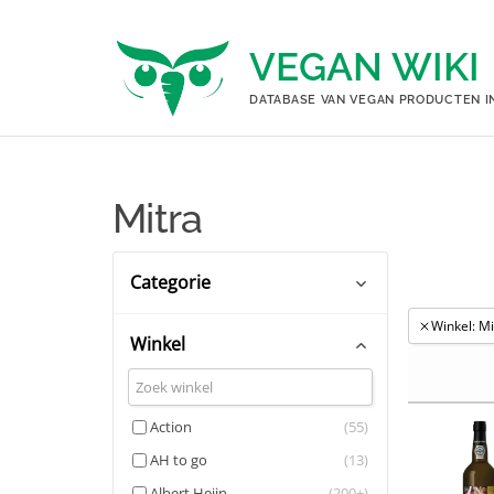
Ga
naar
VEGAN WIKI
de
inhoud
DATABASE VAN VEGAN PRODUCTEN I
Mitra
Categorie
Winkel: Mi
Winkel
Bier, wijn & sterke drank
(200+)
Frisdrank, sap & andere
(6)
dranken
Action
(55)
AH to go
(13)
Albert Heijn
(200+)