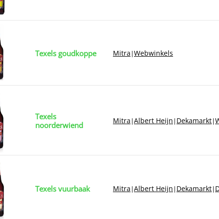
Texels goudkoppe
Mitra
Webwinkels
|
Texels
Mitra
Albert Heijn
Dekamarkt
W
|
|
|
noorderwiend
Texels vuurbaak
Mitra
Albert Heijn
Dekamarkt
D
|
|
|