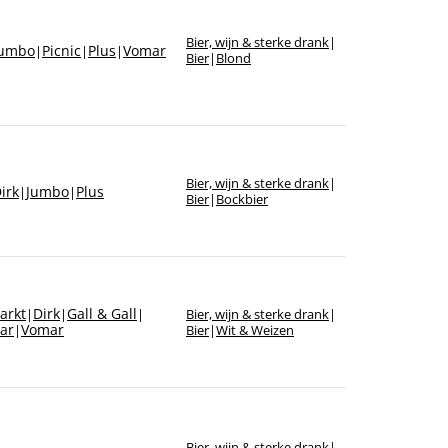
Bier, wijn & sterke drank
|
Jumbo
Picnic
Plus
Vomar
|
|
|
Bier
|
Blond
Bier, wijn & sterke drank
|
irk
Jumbo
Plus
|
|
Bier
|
Bockbier
arkt
Dirk
Gall & Gall
|
|
|
Bier, wijn & sterke drank
|
ar
Vomar
|
Bier
|
Wit & Weizen
Bier, wijn & sterke drank
|