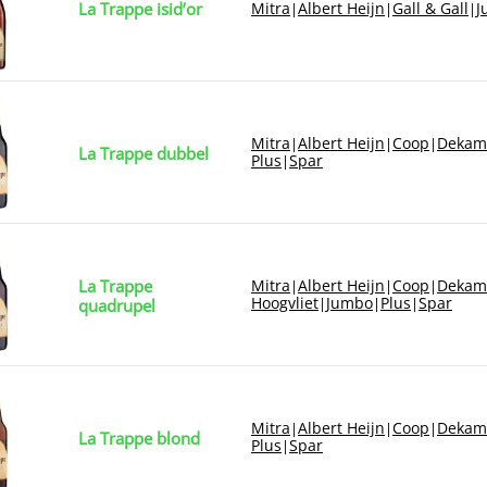
La Trappe isid’or
Mitra
Albert Heijn
Gall & Gall
J
|
|
|
Mitra
Albert Heijn
Coop
Dekam
|
|
|
La Trappe dubbel
Plus
Spar
|
La Trappe
Mitra
Albert Heijn
Coop
Dekam
|
|
|
Hoogvliet
Jumbo
Plus
Spar
|
|
|
quadrupel
Mitra
Albert Heijn
Coop
Dekam
|
|
|
La Trappe blond
Plus
Spar
|