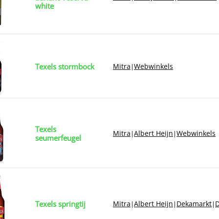
white
Texels stormbock
Mitra
Webwinkels
|
Texels
Mitra
Albert Heijn
Webwinkels
|
|
seumerfeugel
Texels springtij
Mitra
Albert Heijn
Dekamarkt
D
|
|
|