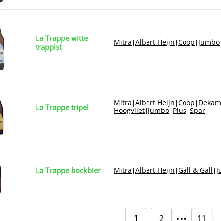
La Trappe witte
Mitra
Albert Heijn
Coop
Jumbo
|
|
|
trappist
Mitra
Albert Heijn
Coop
Dekam
|
|
|
La Trappe tripel
Hoogvliet
Jumbo
Plus
Spar
|
|
|
La Trappe bockbier
Mitra
Albert Heijn
Gall & Gall
J
|
|
|
…
1
2
11