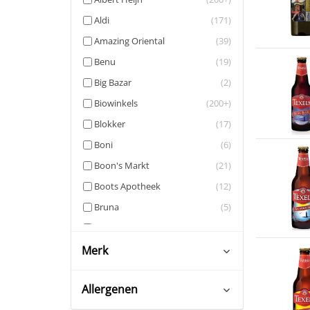
Aldi
(171)
Amazing Oriental
(39)
Benu
(19)
Big Bazar
(2)
Biowinkels
(200+)
Blokker
(17)
Boni
(6)
Boon's Markt
(21)
Boots Apotheek
(12)
Bruna
(5)
Coop
(200+)
Crisp
(200+)
Merk
DA
(193)
Allergenen
De Bijenkorf
(10)
Absolut
(6)